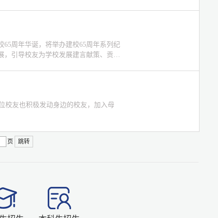
宝鸡文理学院65周年校庆主题。此标志在
文理人共同团结奋斗，舞动梦想，65用动感线
65周年华诞，将举办建校65周年系列纪
展，引导校友为学校发展建言献策、贡献
事业高质量发展，根据《宝鸡文理学院建
工作处2023年5月—9月开展更新完善校
位校友也积极发动身边的校友，加入母
页
跳转