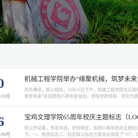
机械工程学院举办“缘聚机械，筑梦未来
0
风华赓续，薪火相传。10月16日下午，机械工程学院在石鼓
-10月
筑梦未来”庆祝建校65周年座谈会。学院党政领导、师生代
学院院长、党委副书记王肖烨主持。 学院党委书记、校
百忙之中回访母校，参加建校65周年系列活动表示热烈的
设和发展给予的支持、关心和帮助表示衷心的感...
宝鸡文理学院65周年校庆主题标志（L
6
经公开征集，专家评选，学校审定，现将65周年校庆主题标志
-09月
下。一、校庆标志二、标志释义标志方案突出体现了“65”，