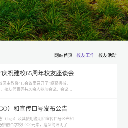
网站首页
- 校友工作 -
校友活动
”庆祝建校65周年校友座谈会
校区主教楼413会议室召开了“缘聚机械，
表、校友代表等共30余人参加会议。会议由
友会会长李建峰致欢迎辞，对广大校友在
欢迎，对大家长期以来情系母校，对学院建
OGO）和宣传口号发布公告
（logo）及其使用说明和宣传口号公布如
巧妙融合学校L0G0元素，造型简洁明了、