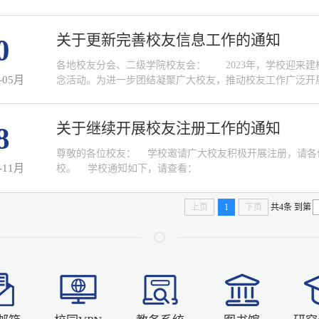
寓意明确、识别力强，内涵丰富，积极向上，准确地体现了
整体上将“学校L0G0”元素巧妙融入其中，形象地呈现出“
条飘带呈现，寓意庆典的喜悦与激情，体...
关于更新完善校友信息工作的通知
0
各地校友分会、二级学院校友会： 2023年，学校迎来建校
-05月
念活动。为进一步团结凝聚广大校友，推动校友工作广泛开
力量，进一步提升学校影响力、知名度、美誉度，助力学校
校65周年系列纪念活动工作实施方案》精神，校友总会、校友
友信息工作，现将有关事项通知如下： 一、注...
关于继续开展校友注册工作的通知
8
尊敬的各位校友： 学校邀请广大校友积极开展注册，请各
-11月
校。 学校通知如下，请查看：
上页
1
下页
共4条
到第