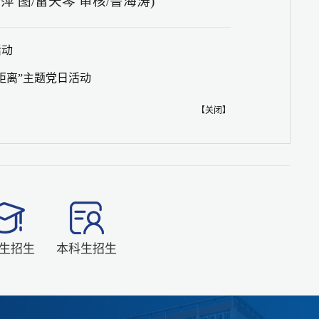
 图/雷天琴 审核/鲁海涛)
活动
距离”主题党日活动
【
关闭
】
生招生
本科生招生